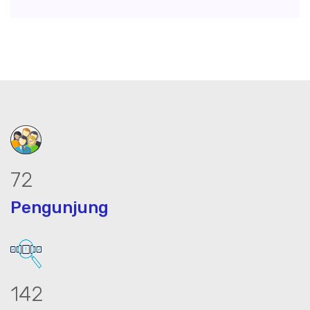
89
Pengunjung
175