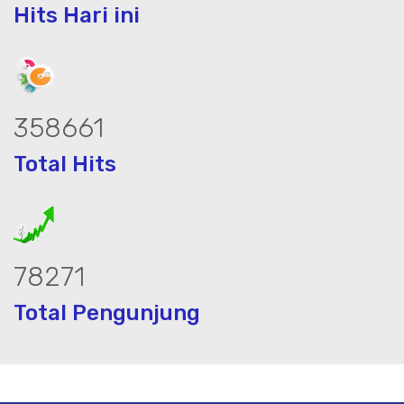
Hits Hari ini
448327
Total Hits
97839
Total Pengunjung
eolistrik, jasa geolistrik, sumur bor, b