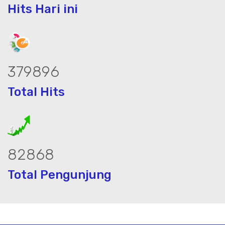
Hits Hari ini
473803
Total Hits
103352
Total Pengunjung
olistrik, jasa geolistrik, sumur bor, bo