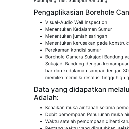
Pulumping Test Sukajadi Bandung
Pengaplikasian Borehole Cam
Visual-Audio Well Inspection
Menentukan Kedalaman Sumur
Menentukan jumlah saringan
Menentukan kerusakan pada konstruk
Perekaman kondisi sumur
Borehole Camera Sukajadi Bandung y
Sukajadi Bandung dengan kemampuan 
bar dan kedalaman sampai dengan 30
memiliki memiliki resolusi tinggi high q
Data yang didapatkan melal
Adalah:
Kenaikan muka air tanah selama pemo
Debit pemompaan Penurunan muka air
Waktu setelah pemompaan dihentikan
Rentang waktu yang dibutuhkan, sej