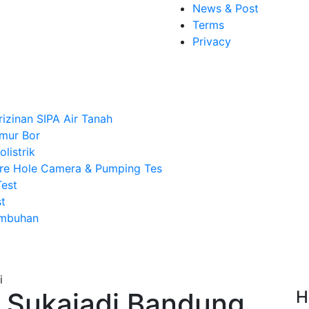
News & Post
Terms
Privacy
rizinan SIPA Air Tanah
mur Bor
listrik
re Hole Camera & Pumping Tes
Test
t
Imbuhan
 Sukajadi Bandung,
H