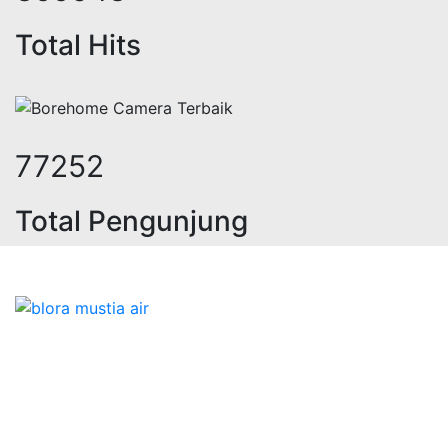
Total Hits
95247
Total Pengunjung
sa geolistrik, sumur bor, bor sumur,
Bidang Konstruksi & Pembuatan Perizinan SIPA Air
Tanah bersama Cv.Blora Mustika air yang memberikan
kualitas data-data resmi dan Pekejaan Konstruksi Uji
terbaik Success dalam pelaksanaannya untuk
kebutuhan usaha/perusahaan kamu ingin ambil bidang