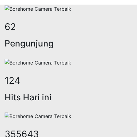
76
Pengunjung
153
Hits Hari ini
438152