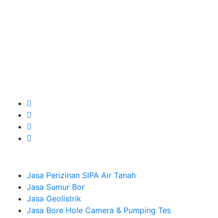
layanan apa yang akan kami tampilkan untuk yang
terbaik buat kamu.
Kami adalah Solusi Terdekat dengan memberikan
Kualitas terbaik dengan harga yang relatif bersahabat
untuk kebutuhan Pembuatan Perizinan SIPA Air Tanah,
Jasa Sumur Bor, Jasa Geolistrik, Jasa Borehole
Camera dan Plumping Test, Sondir Test, PDA Test dan
Sumur Imbuhan.
Company
Jasa Perizinan SIPA Air Tanah
Jasa Sumur Bor
Jasa Geolistrik
Jasa Bore Hole Camera & Pumping Tes