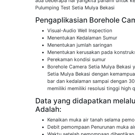
ada beberapa hal yangkita pahami untuk k
Pulumping Test Setia Mulya Bekasi
Pengaplikasian Borehole Cam
Visual-Audio Well Inspection
Menentukan Kedalaman Sumur
Menentukan jumlah saringan
Menentukan kerusakan pada konstruk
Perekaman kondisi sumur
Borehole Camera Setia Mulya Bekasi 
Setia Mulya Bekasi dengan kemampuan
bar dan kedalaman sampai dengan 30
memiliki memiliki resolusi tinggi high q
Data yang didapatkan melalu
Adalah:
Kenaikan muka air tanah selama pemo
Debit pemompaan Penurunan muka air
Waktu setelah pemompaan dihentikan