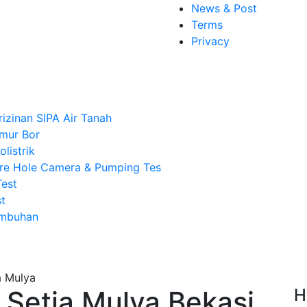
News & Post
Terms
Privacy
rizinan SIPA Air Tanah
mur Bor
listrik
re Hole Camera & Pumping Tes
Test
t
Imbuhan
Setia Mulya Bekasi,
H