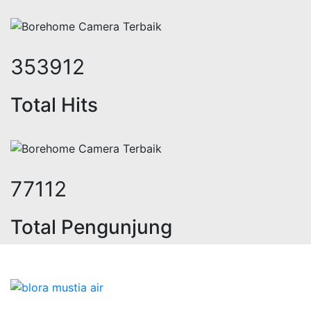
437771
Total Hits
95384
Total Pengunjung
listrik, jasa geolistrik, sumur bor,
Bidang Konstruksi & Pembuatan Perizinan SIPA Air