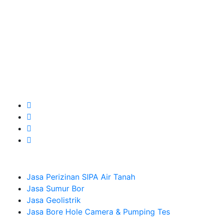
layanan apa yang akan kami tampilkan untuk yang
terbaik buat kamu.
Kami adalah Solusi Terdekat dengan memberikan
Kualitas terbaik dengan harga yang relatif bersahabat
untuk kebutuhan Pembuatan Perizinan SIPA Air Tanah,
Jasa Sumur Bor, Jasa Geolistrik, Jasa Borehole
Camera dan Plumping Test, Sondir Test, PDA Test dan
Sumur Imbuhan.
Company
Jasa Perizinan SIPA Air Tanah
Jasa Sumur Bor
Jasa Geolistrik
Jasa Bore Hole Camera & Pumping Tes