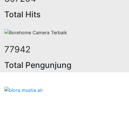
Total Hits
95953
Total Pengunjung
strik, jasa geolistrik, sumur bor, 
Bidang Konstruksi & Pembuatan Perizinan SIPA Air
Tanah bersama Cv.Blora Mustika air yang memberikan
kualitas data-data resmi dan Pekejaan Konstruksi Uji
terbaik Success dalam pelaksanaannya untuk
kebutuhan usaha/perusahaan kamu ingin ambil bidang