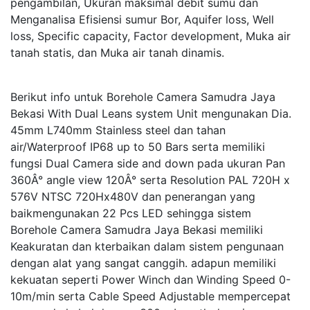
pengambilan, Ukuran maksimal debit sumu dan
Menganalisa Efisiensi sumur Bor, Aquifer loss, Well
loss, Specific capacity, Factor development, Muka air
tanah statis, dan Muka air tanah dinamis.
Berikut info untuk Borehole Camera Samudra Jaya
Bekasi With Dual Leans system Unit mengunakan Dia.
45mm L740mm Stainless steel dan tahan
air/Waterproof IP68 up to 50 Bars serta memiliki
fungsi Dual Camera side and down pada ukuran Pan
360Â° angle view 120Â° serta Resolution PAL 720H x
576V NTSC 720Hx480V dan penerangan yang
baikmengunakan 22 Pcs LED sehingga sistem
Borehole Camera Samudra Jaya Bekasi memiliki
Keakuratan dan kterbaikan dalam sistem pengunaan
dengan alat yang sangat canggih. adapun memiliki
kekuatan seperti Power Winch dan Winding Speed 0-
10m/min serta Cable Speed Adjustable mempercepat