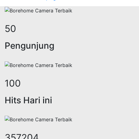
62
Pengunjung
123
Hits Hari ini
439745