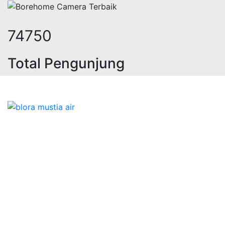
92429
Total Pengunjung
olistrik, jasa geolistrik, sumur bo
Bidang Konstruksi & Pembuatan Perizinan SIPA Air
Tanah bersama Cv.Blora Mustika air yang memberikan
kualitas data-data resmi dan Pekejaan Konstruksi Uji
terbaik Success dalam pelaksanaannya untuk
kebutuhan usaha/perusahaan kamu ingin ambil bidang
layanan apa yang akan kami tampilkan untuk yang
terbaik buat kamu.
Kami adalah Solusi Terdekat dengan memberikan
Kualitas terbaik dengan harga yang relatif bersahabat