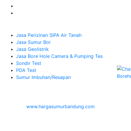
Company
Jasa Perizinan SIPA Air Tanah
Jasa Sumur Bor
Jasa Geolistrik
Jasa Bore Hole Camera & Pumping Tes
Sondir Test
PDA Test
Sumur Imbuhan/Resapan
Melayani Hingga
Seluruh Indonesia & Bali, Lombok, Banyuwangi
© 2026
www.hargasumurbandung.com
| Pembuatan
Izin SIPA Air Tanah, Sumur Bor, Geolistrik, Borehole
Camera & Pumping tes, Sondir, PDA Test & Sumur
Imbuhan