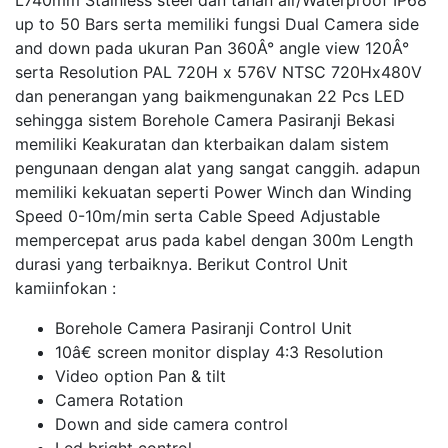
L740mm Stainless steel dan tahan air/Waterproof IP68
up to 50 Bars serta memiliki fungsi Dual Camera side
and down pada ukuran Pan 360Â° angle view 120Â°
serta Resolution PAL 720H x 576V NTSC 720Hx480V
dan penerangan yang baikmengunakan 22 Pcs LED
sehingga sistem Borehole Camera Pasiranji Bekasi
memiliki Keakuratan dan kterbaikan dalam sistem
pengunaan dengan alat yang sangat canggih. adapun
memiliki kekuatan seperti Power Winch dan Winding
Speed 0-10m/min serta Cable Speed Adjustable
mempercepat arus pada kabel dengan 300m Length
durasi yang terbaiknya. Berikut Control Unit
kamiinfokan :
Borehole Camera Pasiranji Control Unit
10â€ screen monitor display 4:3 Resolution
Video option Pan & tilt
Camera Rotation
Down and side camera control