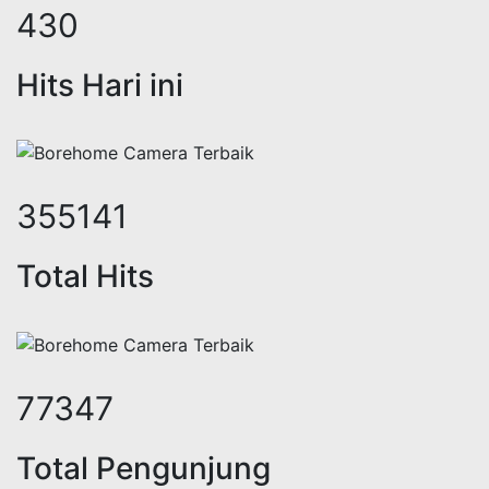
526
Hits Hari ini
434693
Total Hits
94673
Total Pengunjung