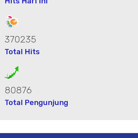
Hits Hari ini
462794
Total Hits
101096
Total Pengunjung
olistrik, jasa geolistrik, sumur bor, bo