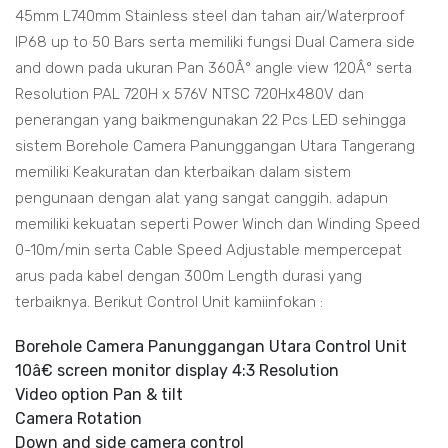
45mm L740mm Stainless steel dan tahan air/Waterproof
IP68 up to 50 Bars serta memiliki fungsi Dual Camera side
and down pada ukuran Pan 360Â° angle view 120Â° serta
Resolution PAL 720H x 576V NTSC 720Hx480V dan
penerangan yang baikmengunakan 22 Pcs LED sehingga
sistem Borehole Camera Panunggangan Utara Tangerang
memiliki Keakuratan dan kterbaikan dalam sistem
pengunaan dengan alat yang sangat canggih. adapun
memiliki kekuatan seperti Power Winch dan Winding Speed
0-10m/min serta Cable Speed Adjustable mempercepat
arus pada kabel dengan 300m Length durasi yang
terbaiknya. Berikut Control Unit kamiinfokan :
Borehole Camera Panunggangan Utara Control Unit
10â€ screen monitor display 4:3 Resolution
Video option Pan & tilt
Camera Rotation
Down and side camera control