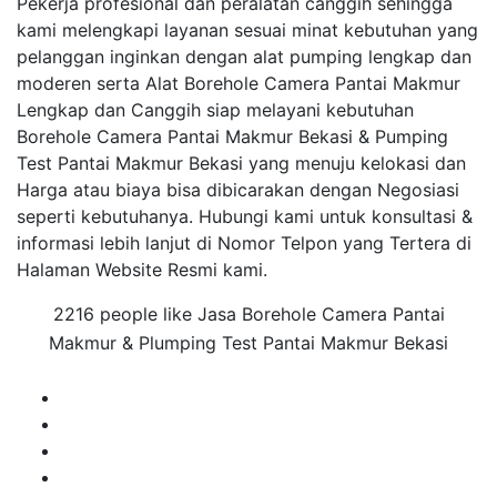
Pekerja profesional dan peralatan canggih sehingga
kami melengkapi layanan sesuai minat kebutuhan yang
pelanggan inginkan dengan alat pumping lengkap dan
moderen serta Alat Borehole Camera Pantai Makmur
Lengkap dan Canggih siap melayani kebutuhan
Borehole Camera Pantai Makmur Bekasi & Pumping
Test Pantai Makmur Bekasi yang menuju kelokasi dan
Harga atau biaya bisa dibicarakan dengan Negosiasi
seperti kebutuhanya. Hubungi kami untuk konsultasi &
informasi lebih lanjut di Nomor Telpon yang Tertera di
Halaman Website Resmi kami.
2216 people like Jasa Borehole Camera Pantai
Makmur & Plumping Test Pantai Makmur Bekasi