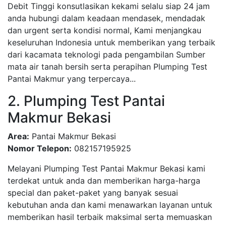
Debit Tinggi konsutlasikan kekami selalu siap 24 jam
anda hubungi dalam keadaan mendasek, mendadak
dan urgent serta kondisi normal, Kami menjangkau
keseluruhan Indonesia untuk memberikan yang terbaik
dari kacamata teknologi pada pengambilan Sumber
mata air tanah bersih serta perapihan Plumping Test
Pantai Makmur yang terpercaya...
2. Plumping Test Pantai
Makmur Bekasi
Area:
Pantai Makmur Bekasi
Nomor Telepon:
082157195925
Melayani Plumping Test Pantai Makmur Bekasi kami
terdekat untuk anda dan memberikan harga-harga
special dan paket-paket yang banyak sesuai
kebutuhan anda dan kami menawarkan layanan untuk
memberikan hasil terbaik maksimal serta memuaskan