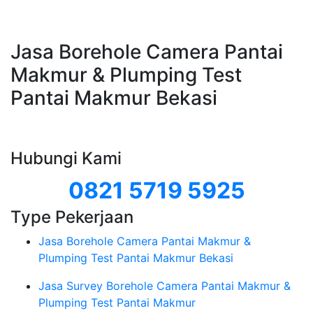
Jasa Borehole Camera Pantai
Makmur & Plumping Test
Pantai Makmur Bekasi
Hubungi Kami
0821 5719 5925
Type Pekerjaan
Jasa Borehole Camera Pantai Makmur &
Plumping Test Pantai Makmur Bekasi
Jasa Survey Borehole Camera Pantai Makmur &
Plumping Test Pantai Makmur