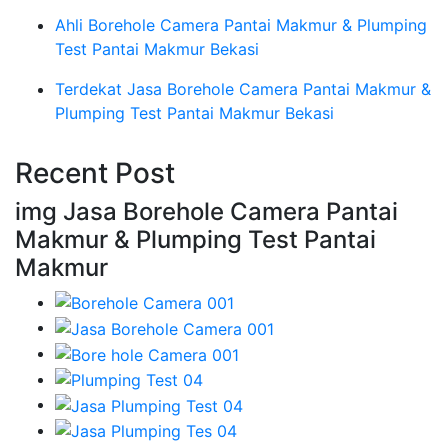
Ahli Borehole Camera Pantai Makmur & Plumping
Test Pantai Makmur Bekasi
Terdekat Jasa Borehole Camera Pantai Makmur &
Plumping Test Pantai Makmur Bekasi
Recent Post
img Jasa Borehole Camera Pantai
Makmur & Plumping Test Pantai
Makmur