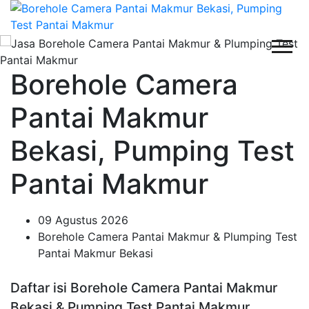
Borehole Camera
Pantai Makmur
Bekasi, Pumping Test
Pantai Makmur
09 Agustus 2026
Borehole Camera Pantai Makmur & Plumping Test
Pantai Makmur Bekasi
Daftar isi Borehole Camera Pantai Makmur
Bekasi & Pumping Test Pantai Makmur,