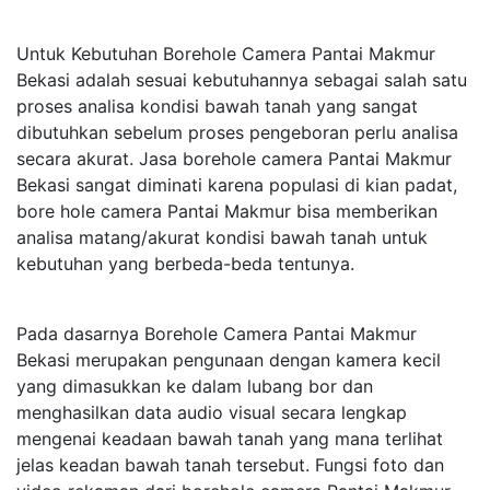
Untuk Kebutuhan Borehole Camera Pantai Makmur
Bekasi adalah sesuai kebutuhannya sebagai salah satu
proses analisa kondisi bawah tanah yang sangat
dibutuhkan sebelum proses pengeboran perlu analisa
secara akurat. Jasa borehole camera Pantai Makmur
Bekasi sangat diminati karena populasi di kian padat,
bore hole camera Pantai Makmur bisa memberikan
analisa matang/akurat kondisi bawah tanah untuk
kebutuhan yang berbeda-beda tentunya.
Pada dasarnya Borehole Camera Pantai Makmur
Bekasi merupakan pengunaan dengan kamera kecil
yang dimasukkan ke dalam lubang bor dan
menghasilkan data audio visual secara lengkap
mengenai keadaan bawah tanah yang mana terlihat
jelas keadan bawah tanah tersebut. Fungsi foto dan