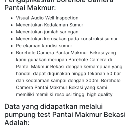
Pantai Makmur:
Visual-Audio Well Inspection
Menentukan Kedalaman Sumur
Menentukan jumlah saringan
Menentukan kerusakan pada konstruksi sumur
Perekaman kondisi sumur
Borehole Camera Pantai Makmur Bekasi yang
kami gunakan merupan Borehole Camera di
Pantai Makmur Bekasi dengan kemampuan yang
handal, dapat digunakan hingga tekanan 50 bar
dan kedalaman sampai dengan 300m, Borehole
Camera Pantai Makmur Bekasi yang kami
memiliki memiliki resolusi tinggi high quality
Data yang didapatkan melalui
pumpung test Pantai Makmur Bekasi
Adalah: