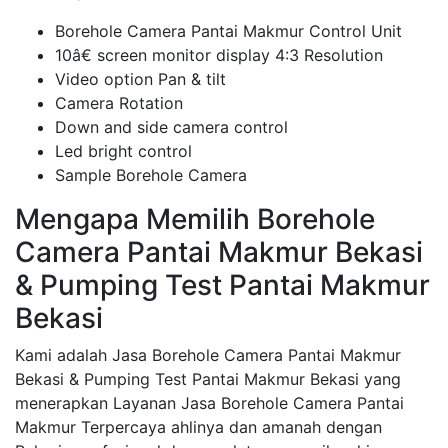
Borehole Camera Pantai Makmur Control Unit
10â€ screen monitor display 4:3 Resolution
Video option Pan & tilt
Camera Rotation
Down and side camera control
Led bright control
Sample Borehole Camera
Mengapa Memilih Borehole
Camera Pantai Makmur Bekasi
& Pumping Test Pantai Makmur
Bekasi
Kami adalah Jasa Borehole Camera Pantai Makmur
Bekasi & Pumping Test Pantai Makmur Bekasi yang
menerapkan Layanan Jasa Borehole Camera Pantai
Makmur Terpercaya ahlinya dan amanah dengan