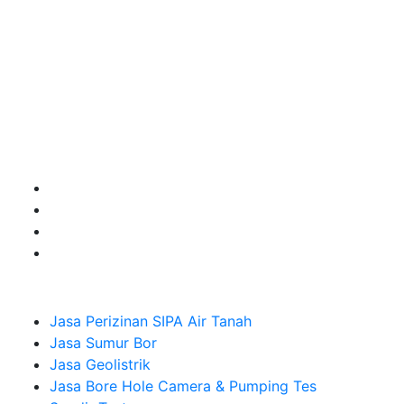
terbaik buat kamu.
Kami adalah Solusi Terdekat dengan memberikan
Kualitas terbaik dengan harga yang relatif bersahabat
untuk kebutuhan Pembuatan Perizinan SIPA Air Tanah,
Jasa Sumur Bor, Jasa Geolistrik, Jasa Borehole
Camera dan Plumping Test, Sondir Test, PDA Test dan
Sumur Imbuhan.
Company
Jasa Perizinan SIPA Air Tanah
Jasa Sumur Bor
Jasa Geolistrik
Jasa Bore Hole Camera & Pumping Tes