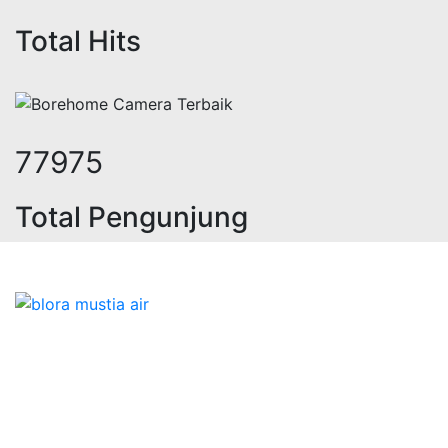
Total Hits
95682
Total Pengunjung
istrik, jasa geolistrik, sumur bor,
Bidang Konstruksi & Pembuatan Perizinan SIPA Air
Tanah bersama Cv.Blora Mustika air yang memberikan
kualitas data-data resmi dan Pekejaan Konstruksi Uji
terbaik Success dalam pelaksanaannya untuk
kebutuhan usaha/perusahaan kamu ingin ambil bidang
layanan apa yang akan kami tampilkan untuk yang