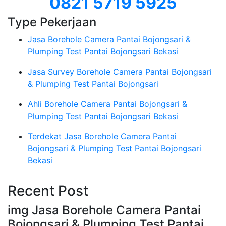
0821 5719 5925
Type Pekerjaan
Jasa Borehole Camera Pantai Bojongsari &
Plumping Test Pantai Bojongsari Bekasi
Jasa Survey Borehole Camera Pantai Bojongsari
& Plumping Test Pantai Bojongsari
Ahli Borehole Camera Pantai Bojongsari &
Plumping Test Pantai Bojongsari Bekasi
Terdekat Jasa Borehole Camera Pantai
Bojongsari & Plumping Test Pantai Bojongsari
Bekasi
Recent Post
img Jasa Borehole Camera Pantai
Bojongsari & Plumping Test Pantai