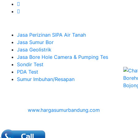
Company
Jasa Perizinan SIPA Air Tanah
Jasa Sumur Bor
Jasa Geolistrik
Jasa Bore Hole Camera & Pumping Tes
Sondir Test
PDA Test
Sumur Imbuhan/Resapan
Melayani Hingga
Seluruh Indonesia & Bali, Lombok, Banyuwangi
© 2026
www.hargasumurbandung.com
| Pembuatan
Izin SIPA Air Tanah, Sumur Bor, Geolistrik, Borehole
Camera & Pumping tes, Sondir, PDA Test & Sumur
Imbuhan
.