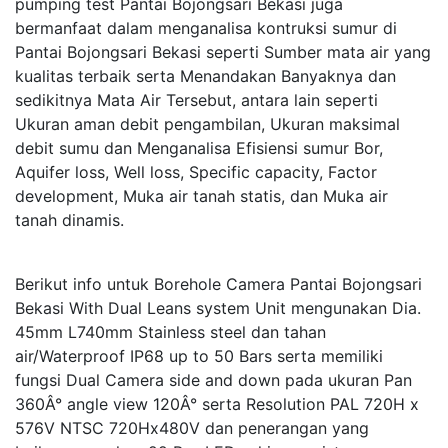
pumping test Pantai Bojongsari Bekasi juga
bermanfaat dalam menganalisa kontruksi sumur di
Pantai Bojongsari Bekasi seperti Sumber mata air yang
kualitas terbaik serta Menandakan Banyaknya dan
sedikitnya Mata Air Tersebut, antara lain seperti
Ukuran aman debit pengambilan, Ukuran maksimal
debit sumu dan Menganalisa Efisiensi sumur Bor,
Aquifer loss, Well loss, Specific capacity, Factor
development, Muka air tanah statis, dan Muka air
tanah dinamis.
Berikut info untuk Borehole Camera Pantai Bojongsari
Bekasi With Dual Leans system Unit mengunakan Dia.
45mm L740mm Stainless steel dan tahan
air/Waterproof IP68 up to 50 Bars serta memiliki
fungsi Dual Camera side and down pada ukuran Pan
360Â° angle view 120Â° serta Resolution PAL 720H x
576V NTSC 720Hx480V dan penerangan yang