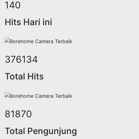
166
Hits Hari ini
447103
Total Hits
97317
Total Pengunjung