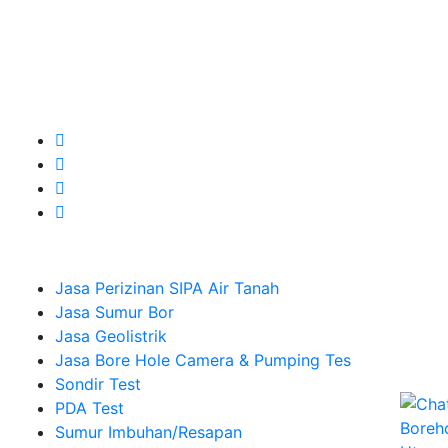
Kualitas terbaik dengan harga yang relatif bersahabat
untuk kebutuhan Pembuatan Perizinan SIPA Air Tanah,
Jasa Sumur Bor, Jasa Geolistrik, Jasa Borehole
Camera dan Plumping Test, Sondir Test, PDA Test dan
Sumur Imbuhan.
Company
Jasa Perizinan SIPA Air Tanah
Jasa Sumur Bor
Jasa Geolistrik
Jasa Bore Hole Camera & Pumping Tes
Sondir Test
PDA Test
Sumur Imbuhan/Resapan