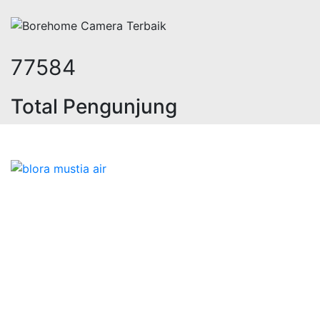
95821
Total Pengunjung
rik, jasa geolistrik, sumur bor, bo
Bidang Konstruksi & Pembuatan Perizinan SIPA Air
Tanah bersama Cv.Blora Mustika air yang memberikan
kualitas data-data resmi dan Pekejaan Konstruksi Uji
terbaik Success dalam pelaksanaannya untuk
kebutuhan usaha/perusahaan kamu ingin ambil bidang
layanan apa yang akan kami tampilkan untuk yang
terbaik buat kamu.
Kami adalah Solusi Terdekat dengan memberikan