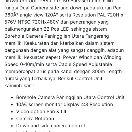
air/Waterproof IP68 up to 50 Bars serta memiliki
fungsi Dual Camera side and down pada ukuran Pan
360Â° angle view 120Â° serta Resolution PAL 720H x
576V NTSC 720Hx480V dan penerangan yang
baikmengunakan 22 Pcs LED sehingga sistem
Borehole Camera Paninggilan Utara Tangerang
memiliki Keakuratan dan kterbaikan dalam sistem
pengunaan dengan alat yang sangat canggih. adapun
memiliki kekuatan seperti Power Winch dan Winding
Speed 0-10m/min serta Cable Speed Adjustable
mempercepat arus pada kabel dengan 300m Length
durasi yang terbaiknya. Berikut Control Unit
kamiinfokan :
Borehole Camera Paninggilan Utara Control Unit
10â€ screen monitor display 4:3 Resolution
Video option Pan & tilt
Camera Rotation
Down and side camera control