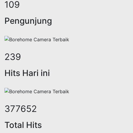
133
Pengunjung
293
Hits Hari ini
461418
Total Hits