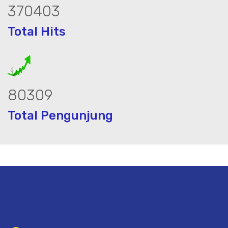
464068
Total Hits
101004
Total Pengunjung
trik, jasa geolistrik, sumur bor, bor su