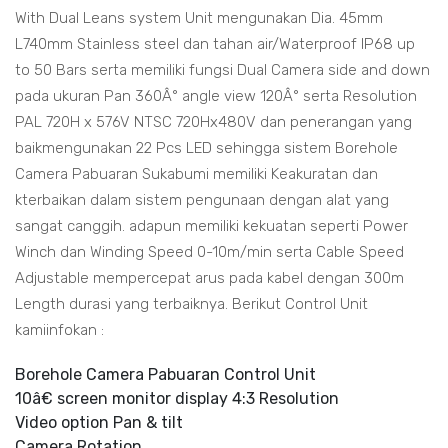
With Dual Leans system Unit mengunakan Dia. 45mm
L740mm Stainless steel dan tahan air/Waterproof IP68 up
to 50 Bars serta memiliki fungsi Dual Camera side and down
pada ukuran Pan 360Â° angle view 120Â° serta Resolution
PAL 720H x 576V NTSC 720Hx480V dan penerangan yang
baikmengunakan 22 Pcs LED sehingga sistem Borehole
Camera Pabuaran Sukabumi memiliki Keakuratan dan
kterbaikan dalam sistem pengunaan dengan alat yang
sangat canggih. adapun memiliki kekuatan seperti Power
Winch dan Winding Speed 0-10m/min serta Cable Speed
Adjustable mempercepat arus pada kabel dengan 300m
Length durasi yang terbaiknya. Berikut Control Unit
kamiinfokan :
Borehole Camera Pabuaran Control Unit
10â€ screen monitor display 4:3 Resolution
Video option Pan & tilt
Camera Rotation