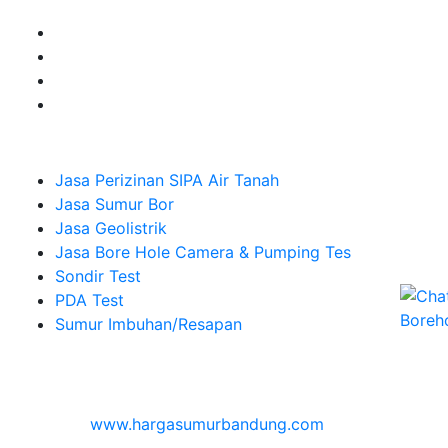
Company
Jasa Perizinan SIPA Air Tanah
Jasa Sumur Bor
Jasa Geolistrik
Jasa Bore Hole Camera & Pumping Tes
Sondir Test
PDA Test
Sumur Imbuhan/Resapan
Melayani Hingga
Seluruh Indonesia & Bali, Lombok, Banyuwangi
© 2026
www.hargasumurbandung.com
| Pembuatan
Izin SIPA Air Tanah, Sumur Bor, Geolistrik, Borehole