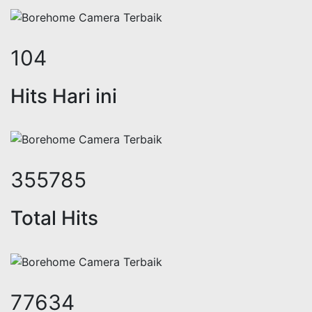
126
Hits Hari ini
432635
Total Hits
94402