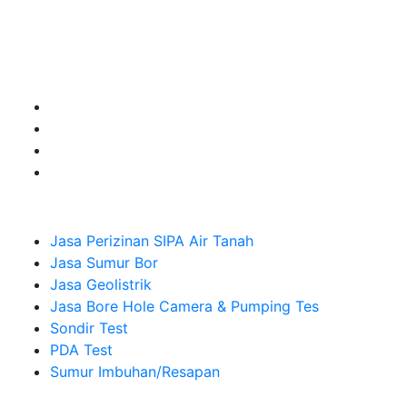
untuk kebutuhan Pembuatan Perizinan SIPA Air Tanah,
Jasa Sumur Bor, Jasa Geolistrik, Jasa Borehole
Camera dan Plumping Test, Sondir Test, PDA Test dan
Sumur Imbuhan.
Company
Jasa Perizinan SIPA Air Tanah
Jasa Sumur Bor
Jasa Geolistrik
Jasa Bore Hole Camera & Pumping Tes
Sondir Test
PDA Test
Sumur Imbuhan/Resapan