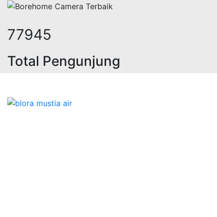
95956
Total Pengunjung
 jasa geolistrik, sumur bor, bor su
Bidang Konstruksi & Pembuatan Perizinan SIPA Air
Tanah bersama Cv.Blora Mustika air yang memberikan
kualitas data-data resmi dan Pekejaan Konstruksi Uji
terbaik Success dalam pelaksanaannya untuk
kebutuhan usaha/perusahaan kamu ingin ambil bidang
layanan apa yang akan kami tampilkan untuk yang
terbaik buat kamu.
Kami adalah Solusi Terdekat dengan memberikan
Kualitas terbaik dengan harga yang relatif bersahabat