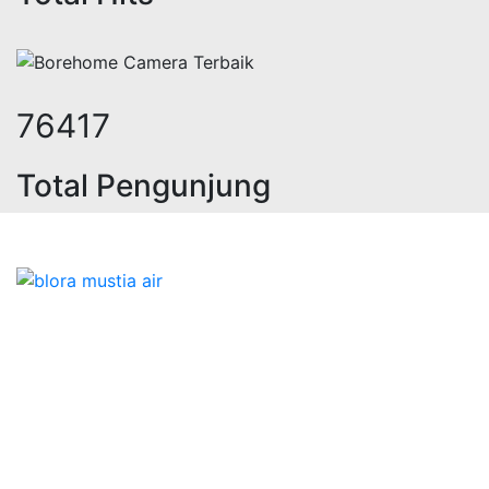
94052
Total Pengunjung
istrik, jasa geolistrik, sumur bor,
Bidang Konstruksi & Pembuatan Perizinan SIPA Air
Tanah bersama Cv.Blora Mustika air yang memberikan
kualitas data-data resmi dan Pekejaan Konstruksi Uji
terbaik Success dalam pelaksanaannya untuk
kebutuhan usaha/perusahaan kamu ingin ambil bidang
layanan apa yang akan kami tampilkan untuk yang
terbaik buat kamu.