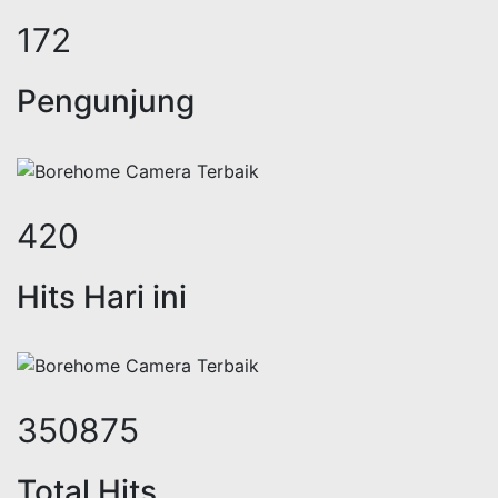
212
Pengunjung
517
Hits Hari ini
431846
Total Hits