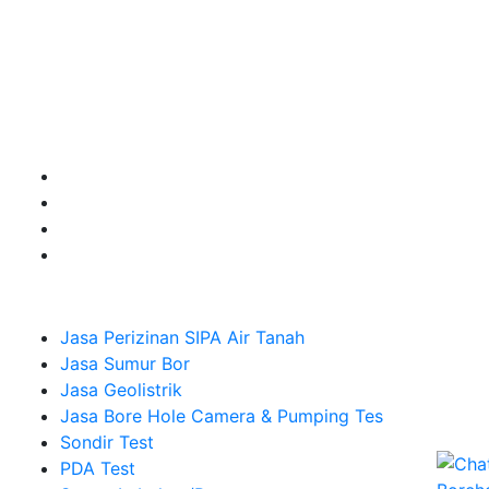
Kami adalah Solusi Terdekat dengan memberikan
Kualitas terbaik dengan harga yang relatif bersahabat
untuk kebutuhan Pembuatan Perizinan SIPA Air Tanah,
Jasa Sumur Bor, Jasa Geolistrik, Jasa Borehole
Camera dan Plumping Test, Sondir Test, PDA Test dan
Sumur Imbuhan.
Company
Jasa Perizinan SIPA Air Tanah
Jasa Sumur Bor
Jasa Geolistrik
Jasa Bore Hole Camera & Pumping Tes
Sondir Test
PDA Test