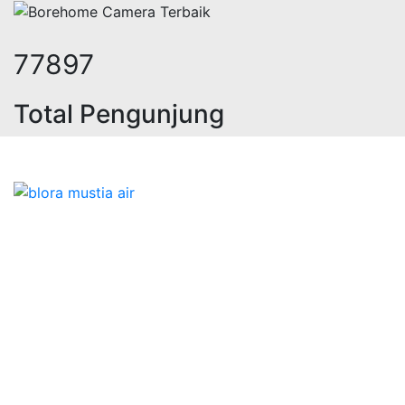
94966
Total Pengunjung
olistrik, jasa geolistrik, sumur bor
Bidang Konstruksi & Pembuatan Perizinan SIPA Air
Tanah bersama Cv.Blora Mustika air yang memberikan
kualitas data-data resmi dan Pekejaan Konstruksi Uji
terbaik Success dalam pelaksanaannya untuk
kebutuhan usaha/perusahaan kamu ingin ambil bidang
layanan apa yang akan kami tampilkan untuk yang
terbaik buat kamu.
Kami adalah Solusi Terdekat dengan memberikan
Kualitas terbaik dengan harga yang relatif bersahabat