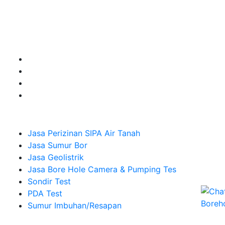
untuk kebutuhan Pembuatan Perizinan SIPA Air Tanah,
Jasa Sumur Bor, Jasa Geolistrik, Jasa Borehole
Camera dan Plumping Test, Sondir Test, PDA Test dan
Sumur Imbuhan.
Company
Jasa Perizinan SIPA Air Tanah
Jasa Sumur Bor
Jasa Geolistrik
Jasa Bore Hole Camera & Pumping Tes
Sondir Test
PDA Test
Sumur Imbuhan/Resapan