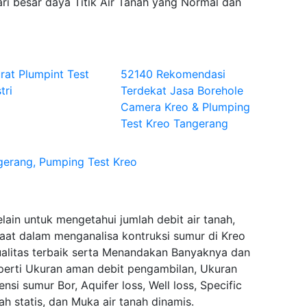
ri besar daya Titik Air Tanah yang Normal dan
rat Plumpint Test
52140 Rekomendasi
tri
Terdekat Jasa Borehole
Camera Kreo & Plumping
Test Kreo Tangerang
gerang, Pumping Test Kreo
ain untuk mengetahui jumlah debit air tanah,
aat dalam menganalisa kontruksi sumur di Kreo
ualitas terbaik serta Menandakan Banyaknya dan
seperti Ukuran aman debit pengambilan, Ukuran
si sumur Bor, Aquifer loss, Well loss, Specific
h statis, dan Muka air tanah dinamis.