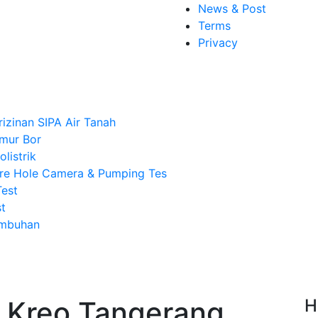
News & Post
Terms
Privacy
rizinan SIPA Air Tanah
mur Bor
listrik
re Hole Camera & Pumping Tes
Test
t
Imbuhan
 Kreo Tangerang,
H