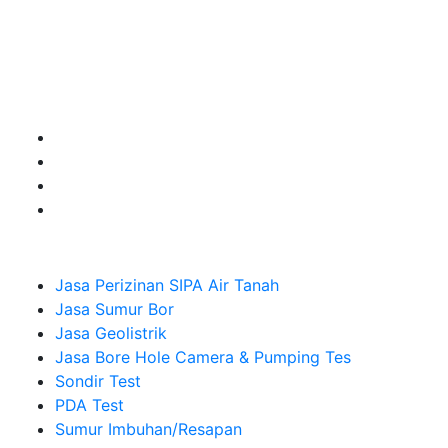
Kualitas terbaik dengan harga yang relatif bersahabat
untuk kebutuhan Pembuatan Perizinan SIPA Air Tanah,
Jasa Sumur Bor, Jasa Geolistrik, Jasa Borehole
Camera dan Plumping Test, Sondir Test, PDA Test dan
Sumur Imbuhan.
Company
Jasa Perizinan SIPA Air Tanah
Jasa Sumur Bor
Jasa Geolistrik
Jasa Bore Hole Camera & Pumping Tes
Sondir Test
PDA Test
Sumur Imbuhan/Resapan