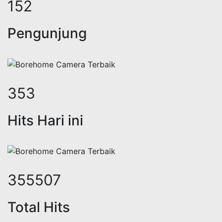
185
Pengunjung
435
Hits Hari ini
437984
Total Hits