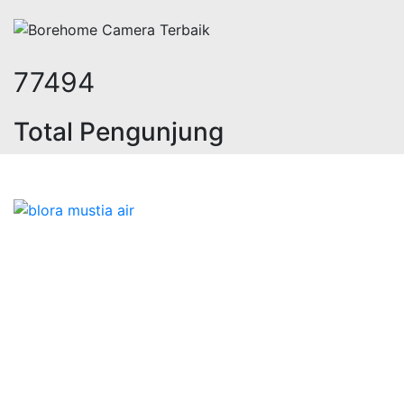
95473
Total Pengunjung
k, jasa geolistrik, sumur bor, bor 
Bidang Konstruksi & Pembuatan Perizinan SIPA Air
Tanah bersama Cv.Blora Mustika air yang memberikan
kualitas data-data resmi dan Pekejaan Konstruksi Uji
terbaik Success dalam pelaksanaannya untuk
kebutuhan usaha/perusahaan kamu ingin ambil bidang
layanan apa yang akan kami tampilkan untuk yang
terbaik buat kamu.
Kami adalah Solusi Terdekat dengan memberikan