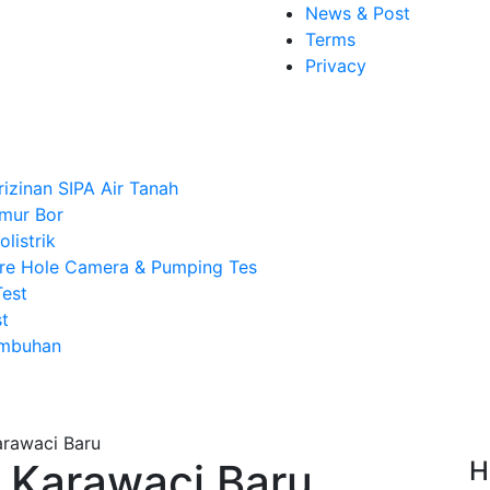
News & Post
Terms
Privacy
rizinan SIPA Air Tanah
mur Bor
listrik
re Hole Camera & Pumping Tes
Test
t
Imbuhan
 Karawaci Baru
H