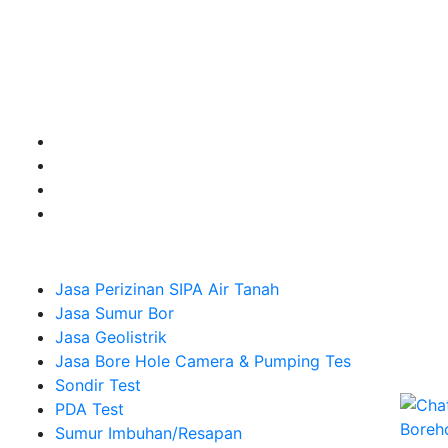
Kualitas terbaik dengan harga yang relatif bersahabat
untuk kebutuhan Pembuatan Perizinan SIPA Air Tanah,
Jasa Sumur Bor, Jasa Geolistrik, Jasa Borehole
Camera dan Plumping Test, Sondir Test, PDA Test dan
Sumur Imbuhan.
Company
Jasa Perizinan SIPA Air Tanah
Jasa Sumur Bor
Jasa Geolistrik
Jasa Bore Hole Camera & Pumping Tes
Sondir Test
PDA Test
Sumur Imbuhan/Resapan