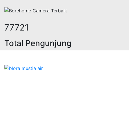
95370
Total Pengunjung
listrik, jasa geolistrik, sumur bor
Bidang Konstruksi & Pembuatan Perizinan SIPA Air
Tanah bersama Cv.Blora Mustika air yang memberikan
kualitas data-data resmi dan Pekejaan Konstruksi Uji
terbaik Success dalam pelaksanaannya untuk
kebutuhan usaha/perusahaan kamu ingin ambil bidang
layanan apa yang akan kami tampilkan untuk yang
terbaik buat kamu.
Kami adalah Solusi Terdekat dengan memberikan