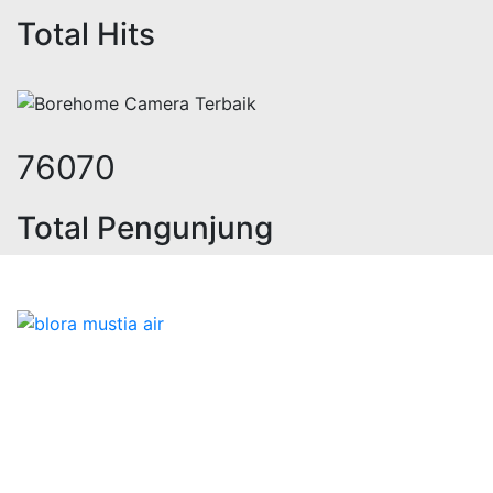
Total Hits
94079
Total Pengunjung
listrik, jasa geolistrik, sumur bor
Bidang Konstruksi & Pembuatan Perizinan SIPA Air
Tanah bersama Cv.Blora Mustika air yang memberikan
kualitas data-data resmi dan Pekejaan Konstruksi Uji
terbaik Success dalam pelaksanaannya untuk
kebutuhan usaha/perusahaan kamu ingin ambil bidang
layanan apa yang akan kami tampilkan untuk yang