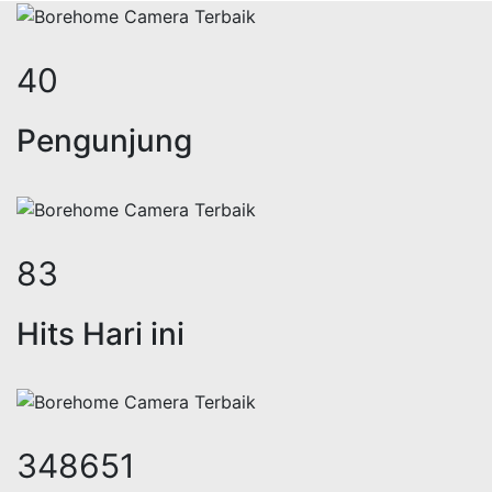
49
Pengunjung
103
Hits Hari ini
431189