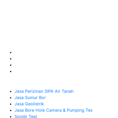
terbaik buat kamu.
Kami adalah Solusi Terdekat dengan memberikan
Kualitas terbaik dengan harga yang relatif bersahabat
untuk kebutuhan Pembuatan Perizinan SIPA Air Tanah,
Jasa Sumur Bor, Jasa Geolistrik, Jasa Borehole
Camera dan Plumping Test, Sondir Test, PDA Test dan
Sumur Imbuhan.
Company
Jasa Perizinan SIPA Air Tanah
Jasa Sumur Bor
Jasa Geolistrik
Jasa Bore Hole Camera & Pumping Tes
Sondir Test