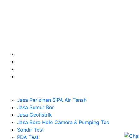
Kami adalah Solusi Terdekat dengan memberikan
Kualitas terbaik dengan harga yang relatif bersahabat
untuk kebutuhan Pembuatan Perizinan SIPA Air Tanah,
Jasa Sumur Bor, Jasa Geolistrik, Jasa Borehole
Camera dan Plumping Test, Sondir Test, PDA Test dan
Sumur Imbuhan.
Company
Jasa Perizinan SIPA Air Tanah
Jasa Sumur Bor
Jasa Geolistrik
Jasa Bore Hole Camera & Pumping Tes
Sondir Test
PDA Test