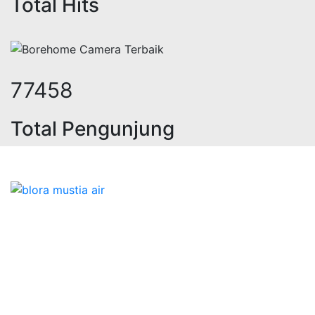
Total Hits
95119
Total Pengunjung
istrik, jasa geolistrik, sumur bor,
Bidang Konstruksi & Pembuatan Perizinan SIPA Air
Tanah bersama Cv.Blora Mustika air yang memberikan
kualitas data-data resmi dan Pekejaan Konstruksi Uji
terbaik Success dalam pelaksanaannya untuk
kebutuhan usaha/perusahaan kamu ingin ambil bidang
layanan apa yang akan kami tampilkan untuk yang
terbaik buat kamu.