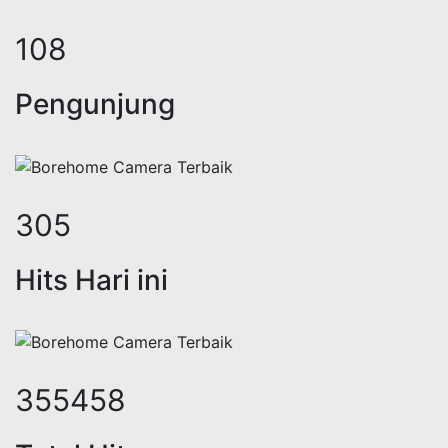
133
Pengunjung
375
Hits Hari ini
436502