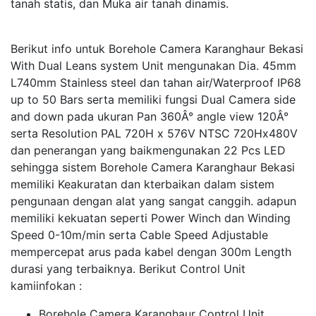
tanah statis, dan Muka air tanah dinamis.
Berikut info untuk Borehole Camera Karanghaur Bekasi
With Dual Leans system Unit mengunakan Dia. 45mm
L740mm Stainless steel dan tahan air/Waterproof IP68
up to 50 Bars serta memiliki fungsi Dual Camera side
and down pada ukuran Pan 360Â° angle view 120Â°
serta Resolution PAL 720H x 576V NTSC 720Hx480V
dan penerangan yang baikmengunakan 22 Pcs LED
sehingga sistem Borehole Camera Karanghaur Bekasi
memiliki Keakuratan dan kterbaikan dalam sistem
pengunaan dengan alat yang sangat canggih. adapun
memiliki kekuatan seperti Power Winch dan Winding
Speed 0-10m/min serta Cable Speed Adjustable
mempercepat arus pada kabel dengan 300m Length
durasi yang terbaiknya. Berikut Control Unit
kamiinfokan :
Borehole Camera Karanghaur Control Unit