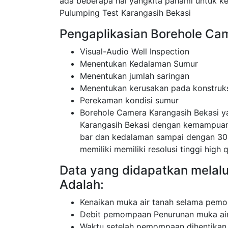
ada beberapa hal yangkita pahami untuk k
Pulumping Test Karangasih Bekasi
Pengaplikasian Borehole Ca
Visual-Audio Well Inspection
Menentukan Kedalaman Sumur
Menentukan jumlah saringan
Menentukan kerusakan pada konstruk
Perekaman kondisi sumur
Borehole Camera Karangasih Bekasi 
Karangasih Bekasi dengan kemampuan
bar dan kedalaman sampai dengan 30
memiliki memiliki resolusi tinggi high q
Data yang didapatkan melalu
Adalah:
Kenaikan muka air tanah selama pemo
Debit pemompaan Penurunan muka air
Waktu setelah pemompaan dihentikan