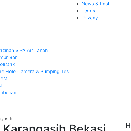
News & Post
Terms
Privacy
rizinan SIPA Air Tanah
mur Bor
listrik
re Hole Camera & Pumping Tes
Test
t
Imbuhan
 Karangasih Bekasi,
H