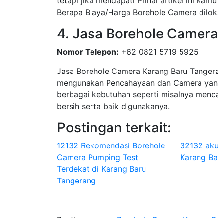
tetapi jika mendapati Prihal artikel ini 
Berapa Biaya/Harga Borehole Camera dilok
4. Jasa Borehole Camer
Nomor Telepon:
+62 0821 5719 5925
Jasa Borehole Camera Karang Baru Tange
mengunakan Pencahayaan dan Camera yang
berbagai kebutuhan seperti misalnya menca
bersih serta baik digunakanya.
Postingan terkait:
12132 Rekomendasi Borehole
32132 aku
Camera Pumping Test
Karang Bar
Terdekat di Karang Baru
Tangerang