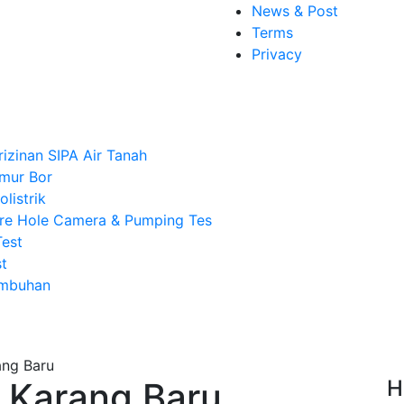
News & Post
Terms
Privacy
rizinan SIPA Air Tanah
mur Bor
listrik
re Hole Camera & Pumping Tes
Test
t
Imbuhan
 Karang Baru
H