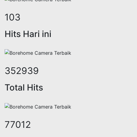
127
Hits Hari ini
432635
Total Hits
94402