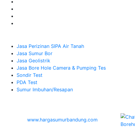
Company
Jasa Perizinan SIPA Air Tanah
Jasa Sumur Bor
Jasa Geolistrik
Jasa Bore Hole Camera & Pumping Tes
Sondir Test
PDA Test
Sumur Imbuhan/Resapan
Melayani Hingga
Seluruh Indonesia & Bali, Lombok, Banyuwangi
© 2026
www.hargasumurbandung.com
| Pembuatan
Izin SIPA Air Tanah, Sumur Bor, Geolistrik, Borehole
Camera & Pumping tes, Sondir, PDA Test & Sumur