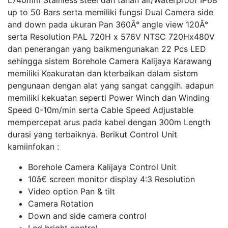
L740mm Stainless steel dan tahan air/Waterproof IP68
up to 50 Bars serta memiliki fungsi Dual Camera side
and down pada ukuran Pan 360Â° angle view 120Â°
serta Resolution PAL 720H x 576V NTSC 720Hx480V
dan penerangan yang baikmengunakan 22 Pcs LED
sehingga sistem Borehole Camera Kalijaya Karawang
memiliki Keakuratan dan kterbaikan dalam sistem
pengunaan dengan alat yang sangat canggih. adapun
memiliki kekuatan seperti Power Winch dan Winding
Speed 0-10m/min serta Cable Speed Adjustable
mempercepat arus pada kabel dengan 300m Length
durasi yang terbaiknya. Berikut Control Unit
kamiinfokan :
Borehole Camera Kalijaya Control Unit
10â€ screen monitor display 4:3 Resolution
Video option Pan & tilt
Camera Rotation
Down and side camera control