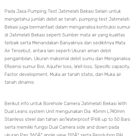
Pada Jasa Pumping Test Jatimelati Bekasi Selain untuk
mengetahui jumlah debit air tanah, pumping test Jatimelati
Bekasi juga bermanfaat dalam menganalisa kontruksi sumur
di Jatimelati Bekasi seperti Sumber mata air yang kualitas
terbaik serta Menandakan Banyaknya dan sedikitnya Mata
Air Tersebut, antara lain seperti Ukuran aman debit
pengambilan, Ukuran maksimal debit sumu dan Menganalisa
Efisiensi sumur Bor, Aquifer loss, Well loss, Specific capacity,
Factor development, Muka air tanah statis, dan Muka air
tanah dinamis.
Berikut info untuk Borehole Camera Jatimelati Bekasi With
Dual Leans system Unit mengunakan Dia. 45mm L740mm
Stainless steel dan tahan air/Waterproof IP68 up to 50 Bars
serta memiliki fungsi Dual Camera side and down pada
ukuran Pan 360Â° angle view 120Â° serta Resolution PAL