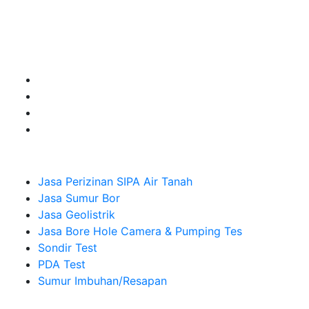
untuk kebutuhan Pembuatan Perizinan SIPA Air Tanah,
Jasa Sumur Bor, Jasa Geolistrik, Jasa Borehole
Camera dan Plumping Test, Sondir Test, PDA Test dan
Sumur Imbuhan.
Company
Jasa Perizinan SIPA Air Tanah
Jasa Sumur Bor
Jasa Geolistrik
Jasa Bore Hole Camera & Pumping Tes
Sondir Test
PDA Test
Sumur Imbuhan/Resapan