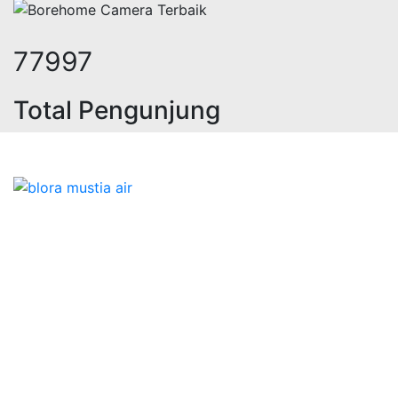
91615
Total Pengunjung
 jasa geolistrik, sumur bor, bor su
Bidang Konstruksi & Pembuatan Perizinan SIPA Air
Tanah bersama Cv.Blora Mustika air yang memberikan
kualitas data-data resmi dan Pekejaan Konstruksi Uji
terbaik Success dalam pelaksanaannya untuk
kebutuhan usaha/perusahaan kamu ingin ambil bidang
layanan apa yang akan kami tampilkan untuk yang
terbaik buat kamu.
Kami adalah Solusi Terdekat dengan memberikan
Kualitas terbaik dengan harga yang relatif bersahabat