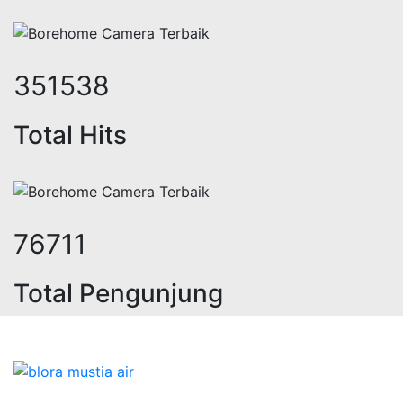
435509
Total Hits
95035
Total Pengunjung
listrik, jasa geolistrik, sumur bor
Bidang Konstruksi & Pembuatan Perizinan SIPA Air