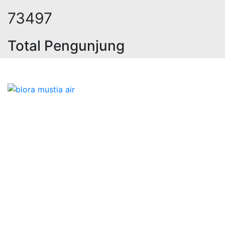
91409
Total Pengunjung
geolistrik, jasa geolistrik, sumur 
Bidang Konstruksi & Pembuatan Perizinan SIPA Air
Tanah bersama Cv.Blora Mustika air yang memberikan
kualitas data-data resmi dan Pekejaan Konstruksi Uji
terbaik Success dalam pelaksanaannya untuk
kebutuhan usaha/perusahaan kamu ingin ambil bidang
layanan apa yang akan kami tampilkan untuk yang
terbaik buat kamu.
Kami adalah Solusi Terdekat dengan memberikan
Kualitas terbaik dengan harga yang relatif bersahabat
untuk kebutuhan Pembuatan Perizinan SIPA Air Tanah,
Jasa Sumur Bor, Jasa Geolistrik, Jasa Borehole