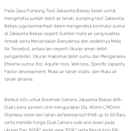
Pada Jasa Pumping Test Jakasetia Bekasi Selain untuk
mengetahui jumlah debit air tanah, pumping test Jakasetia
Bekasi juga bermanfaat dalam menganalisa kontruksi sumur
di Jakasetia Bekasi seperti Sumber mata air yang kualitas
terbaik serta Menandakan Banyaknya dan sedikitnya Mata
Air Tersebut, antara lain seperti Ukuran aman debit
pengambilan, Ukuran maksimal debit sumu dan Menganalisa
Efisiensi sumur Bor, Aquifer loss, Well loss, Specific capacity,
Factor development, Muka air tanah statis, dan Muka air
tanah dinamis.
Berikut info untuk Borehole Camera Jakasetia Bekasi With
Dual Leans system Unit mengunakan Dia. 45mm L740mm
Stainless steel dan tahan air/Waterproof IP68 up to 50 Bars
serta memiliki fungsi Dual Camera side and down pada
ukuran Pan 360Â° angle view 120Â° serta Resolution PAL