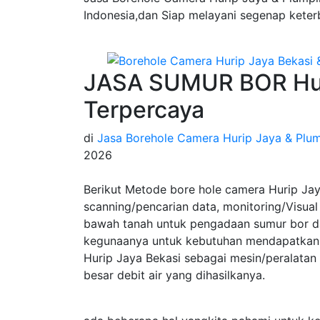
Indonesia,dan Siap melayani segenap keter
JASA SUMUR BOR Hur
Terpercaya
di
Jasa Borehole Camera Hurip Jaya & Plum
2026
Berikut Metode bore hole camera Hurip Ja
scanning/pencarian data, monitoring/Visual 
bawah tanah untuk pengadaan sumur bor da
kegunaanya untuk kebutuhan mendapatkan 
Hurip Jaya Bekasi sebagai mesin/peralata
besar debit air yang dihasilkanya.