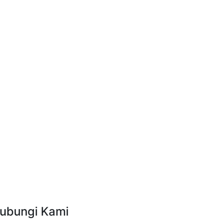
ubungi Kami