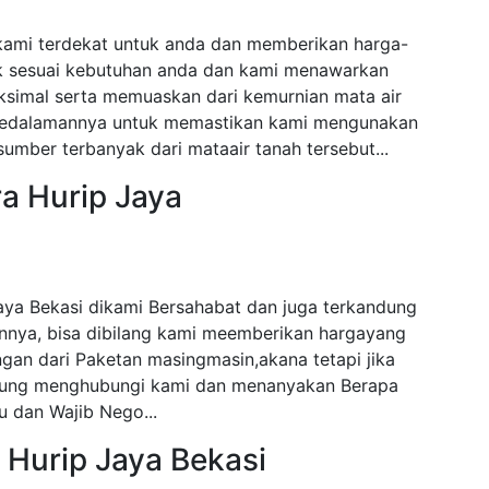
 kami terdekat untuk anda dan memberikan harga-
ak sesuai kebutuhan anda dan kami menawarkan
ksimal serta memuaskan dari kemurnian mata air
i kedalamannya untuk memastikan kami mengunakan
mber terbanyak dari mataair tanah tersebut...
a Hurip Jaya
aya Bekasi dikami Bersahabat dan juga terkandung
nnya, bisa dibilang kami meemberikan hargayang
gan dari Paketan masingmasin,akana tetapi jika
angsung menghubungi kami dan menanyakan Berapa
 dan Wajib Nego...
 Hurip Jaya Bekasi