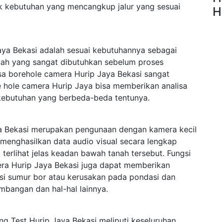
k kebutuhan yang mencangkup jalur yang sesuai
H
ya Bekasi adalah sesuai kebutuhannya sebagai
anah yang sangat dibutuhkan sebelum proses
asa borehole camera Hurip Jaya Bekasi sangat
re hole camera Hurip Jaya bisa memberikan analisa
kebutuhan yang berbeda-beda tentunya.
a Bekasi merupakan pengunaan dengan kamera kecil
menghasilkan data audio visual secara lengkap
rlihat jelas keadan bawah tanah tersebut. Fungsi
era Hurip Jaya Bekasi juga dapat memberikan
ksi sumur bor atau kerusakan pada pondasi dan
mbangan dan hal-hal lainnya.
g Test Hurip Jaya Bekasi meliputi keseluruhan