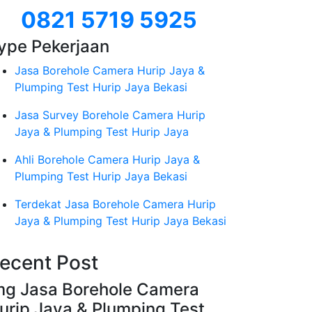
0821 5719 5925
ype Pekerjaan
Jasa Borehole Camera Hurip Jaya &
Plumping Test Hurip Jaya Bekasi
Jasa Survey Borehole Camera Hurip
Jaya & Plumping Test Hurip Jaya
Ahli Borehole Camera Hurip Jaya &
Plumping Test Hurip Jaya Bekasi
Terdekat Jasa Borehole Camera Hurip
Jaya & Plumping Test Hurip Jaya Bekasi
ecent Post
mg Jasa Borehole Camera
urip Jaya & Plumping Test