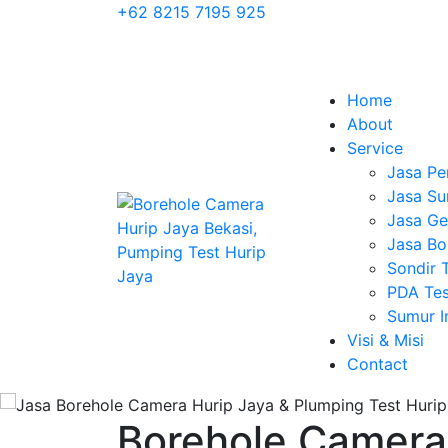
+62 8215 7195 925
Home
About
Service
Jasa Pe
Jasa Su
Jasa Geo
Jasa Bo
Sondir 
PDA Tes
Sumur 
Visi & Misi
Contact
Borehole Camera 