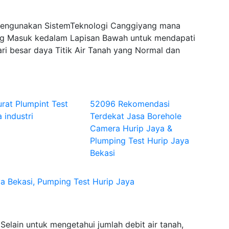
Mengunakan SistemTeknologi Canggiyang mana
 Masuk kedalam Lapisan Bawah untuk mendapati
ri besar daya Titik Air Tanah yang Normal dan
rat Plumpint Test
52096 Rekomendasi
 industri
Terdekat Jasa Borehole
Camera Hurip Jaya &
Plumping Test Hurip Jaya
Bekasi
a Bekasi, Pumping Test Hurip Jaya
elain untuk mengetahui jumlah debit air tanah,