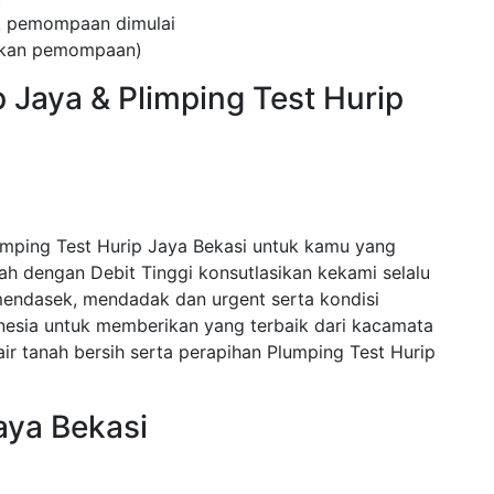
ak pemompaan dimulai
kukan pemompaan)
 Jaya & Plimping Test Hurip
umping Test Hurip Jaya Bekasi untuk kamu yang
 dengan Debit Tinggi konsutlasikan kekami selalu
endasek, mendadak dan urgent serta kondisi
nesia untuk memberikan yang terbaik dari kacamata
r tanah bersih serta perapihan Plumping Test Hurip
aya Bekasi