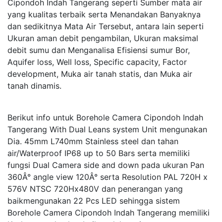
Cipondoh Indah Tangerang seperti Sumber mata air
yang kualitas terbaik serta Menandakan Banyaknya
dan sedikitnya Mata Air Tersebut, antara lain seperti
Ukuran aman debit pengambilan, Ukuran maksimal
debit sumu dan Menganalisa Efisiensi sumur Bor,
Aquifer loss, Well loss, Specific capacity, Factor
development, Muka air tanah statis, dan Muka air
tanah dinamis.
Berikut info untuk Borehole Camera Cipondoh Indah
Tangerang With Dual Leans system Unit mengunakan
Dia. 45mm L740mm Stainless steel dan tahan
air/Waterproof IP68 up to 50 Bars serta memiliki
fungsi Dual Camera side and down pada ukuran Pan
360Â° angle view 120Â° serta Resolution PAL 720H x
576V NTSC 720Hx480V dan penerangan yang
baikmengunakan 22 Pcs LED sehingga sistem
Borehole Camera Cipondoh Indah Tangerang memiliki