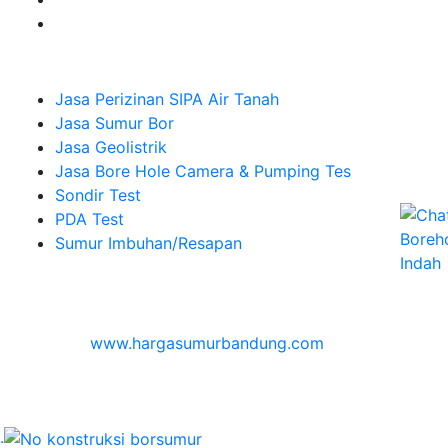
Company
Jasa Perizinan SIPA Air Tanah
Jasa Sumur Bor
Jasa Geolistrik
Jasa Bore Hole Camera & Pumping Tes
Sondir Test
PDA Test
Sumur Imbuhan/Resapan
Melayani Hingga
Seluruh Indonesia & Bali, Lombok, Banyuwangi
© 2026
www.hargasumurbandung.com
| Pembuatan
Izin SIPA Air Tanah, Sumur Bor, Geolistrik, Borehole
Camera & Pumping tes, Sondir, PDA Test & Sumur
Imbuhan
.
© 2017
Cv. Blora Mustika air