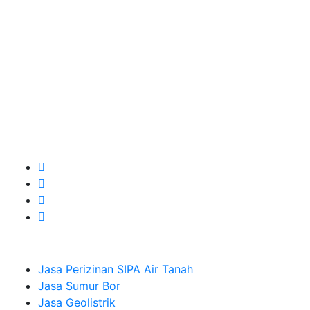
kebutuhan usaha/perusahaan kamu ingin ambil bidang
layanan apa yang akan kami tampilkan untuk yang
terbaik buat kamu.
Kami adalah Solusi Terdekat dengan memberikan
Kualitas terbaik dengan harga yang relatif bersahabat
untuk kebutuhan Pembuatan Perizinan SIPA Air Tanah,
Jasa Sumur Bor, Jasa Geolistrik, Jasa Borehole
Camera dan Plumping Test, Sondir Test, PDA Test dan
Sumur Imbuhan.
Company
Jasa Perizinan SIPA Air Tanah
Jasa Sumur Bor
Jasa Geolistrik