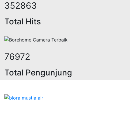
435387
Total Hits
94973
Total Pengunjung
olistrik, jasa geolistrik, sumur bo
Bidang Konstruksi & Pembuatan Perizinan SIPA Air
Tanah bersama Cv.Blora Mustika air yang memberikan
kualitas data-data resmi dan Pekejaan Konstruksi Uji
terbaik Success dalam pelaksanaannya untuk