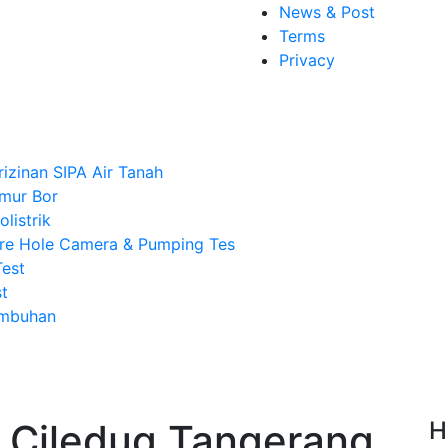
News & Post
Terms
Privacy
rizinan SIPA Air Tanah
mur Bor
listrik
re Hole Camera & Pumping Tes
Test
t
Imbuhan
 Ciledug Tangerang,
H