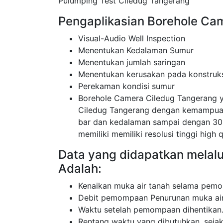
Pulumping Test Ciledug Tangerang
Pengaplikasian Borehole Cam
Visual-Audio Well Inspection
Menentukan Kedalaman Sumur
Menentukan jumlah saringan
Menentukan kerusakan pada konstruk
Perekaman kondisi sumur
Borehole Camera Ciledug Tangerang 
Ciledug Tangerang dengan kemampuan
bar dan kedalaman sampai dengan 30
memiliki memiliki resolusi tinggi high q
Data yang didapatkan melal
Adalah:
Kenaikan muka air tanah selama pemo
Debit pemompaan Penurunan muka air
Waktu setelah pemompaan dihentikan
Rentang waktu yang dibutuhkan, sej