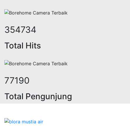
439870
Total Hits
95715
Total Pengunjung
istrik, jasa geolistrik, sumur bor,
Bidang Konstruksi & Pembuatan Perizinan SIPA Air