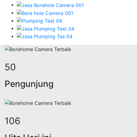
60
Pengunjung
128