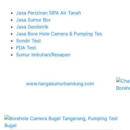
Company
Jasa Perizinan SIPA Air Tanah
Jasa Sumur Bor
Jasa Geolistrik
Jasa Bore Hole Camera & Pumping Tes
Sondir Test
PDA Test
Sumur Imbuhan/Resapan
Melayani Hingga
Seluruh Indonesia & Bali, Lombok, Banyuwangi
© 2026
www.hargasumurbandung.com
| Pembuatan
Izin SIPA Air Tanah, Sumur Bor, Geolistrik, Borehole
Camera & Pumping tes, Sondir, PDA Test & Sumur
Imbuhan
© 2017
Cv. Blora Mustika air