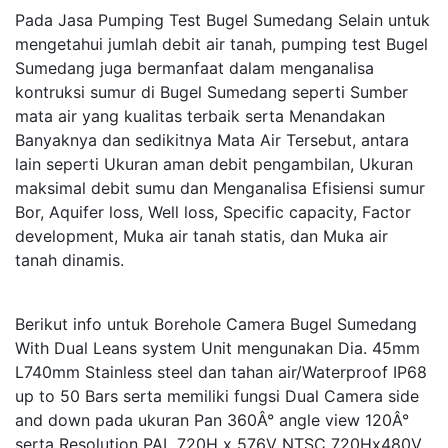
Pada Jasa Pumping Test Bugel Sumedang Selain untuk
mengetahui jumlah debit air tanah, pumping test Bugel
Sumedang juga bermanfaat dalam menganalisa
kontruksi sumur di Bugel Sumedang seperti Sumber
mata air yang kualitas terbaik serta Menandakan
Banyaknya dan sedikitnya Mata Air Tersebut, antara
lain seperti Ukuran aman debit pengambilan, Ukuran
maksimal debit sumu dan Menganalisa Efisiensi sumur
Bor, Aquifer loss, Well loss, Specific capacity, Factor
development, Muka air tanah statis, dan Muka air
tanah dinamis.
Berikut info untuk Borehole Camera Bugel Sumedang
With Dual Leans system Unit mengunakan Dia. 45mm
L740mm Stainless steel dan tahan air/Waterproof IP68
up to 50 Bars serta memiliki fungsi Dual Camera side
and down pada ukuran Pan 360Â° angle view 120Â°
serta Resolution PAL 720H x 576V NTSC 720Hx480V