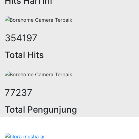
Hits Hari ini
433855
Total Hits
94608
Total Pengunjung
ik, jasa geolistrik, sumur bor, bor 