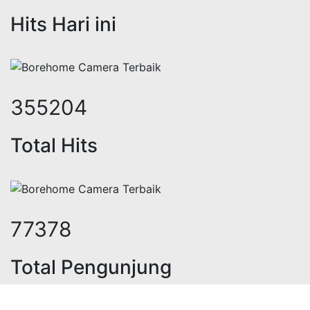
Hits Hari ini
433349
Total Hits
94402
Total Pengunjung
strik, jasa geolistrik, sumur bor, 