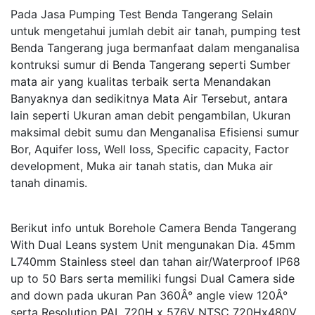
Pada Jasa Pumping Test Benda Tangerang Selain
untuk mengetahui jumlah debit air tanah, pumping test
Benda Tangerang juga bermanfaat dalam menganalisa
kontruksi sumur di Benda Tangerang seperti Sumber
mata air yang kualitas terbaik serta Menandakan
Banyaknya dan sedikitnya Mata Air Tersebut, antara
lain seperti Ukuran aman debit pengambilan, Ukuran
maksimal debit sumu dan Menganalisa Efisiensi sumur
Bor, Aquifer loss, Well loss, Specific capacity, Factor
development, Muka air tanah statis, dan Muka air
tanah dinamis.
Berikut info untuk Borehole Camera Benda Tangerang
With Dual Leans system Unit mengunakan Dia. 45mm
L740mm Stainless steel dan tahan air/Waterproof IP68
up to 50 Bars serta memiliki fungsi Dual Camera side
and down pada ukuran Pan 360Â° angle view 120Â°
serta Resolution PAL 720H x 576V NTSC 720Hx480V