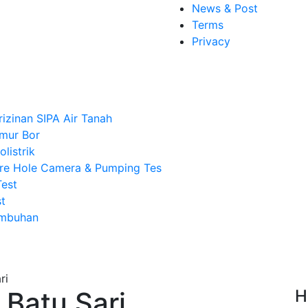
News & Post
Terms
Privacy
rizinan SIPA Air Tanah
mur Bor
listrik
re Hole Camera & Pumping Tes
Test
t
Imbuhan
Batu Sari
H