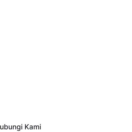
ubungi Kami