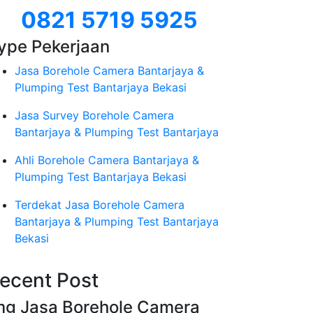
0821 5719 5925
ype Pekerjaan
Jasa Borehole Camera Bantarjaya &
Plumping Test Bantarjaya Bekasi
Jasa Survey Borehole Camera
Bantarjaya & Plumping Test Bantarjaya
Ahli Borehole Camera Bantarjaya &
Plumping Test Bantarjaya Bekasi
Terdekat Jasa Borehole Camera
Bantarjaya & Plumping Test Bantarjaya
Bekasi
ecent Post
mg Jasa Borehole Camera