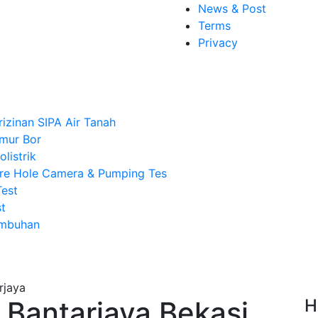
News & Post
Terms
Privacy
rizinan SIPA Air Tanah
mur Bor
listrik
re Hole Camera & Pumping Tes
Test
t
Imbuhan
Bantarjaya Bekasi,
H