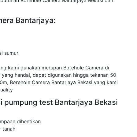
ebutuhan Borehole Camera Bantarjaya Bekasi dan
era Bantarjaya:
si sumur
ang kami gunakan merupan Borehole Camera di
yang handal, dapat digunakan hingga tekanan 50
0m, Borehole Camera Bantarjaya Bekasi yang kami
uality
i pumpung test Bantarjaya Bekasi
mpaan dihentikan
 tanah
.