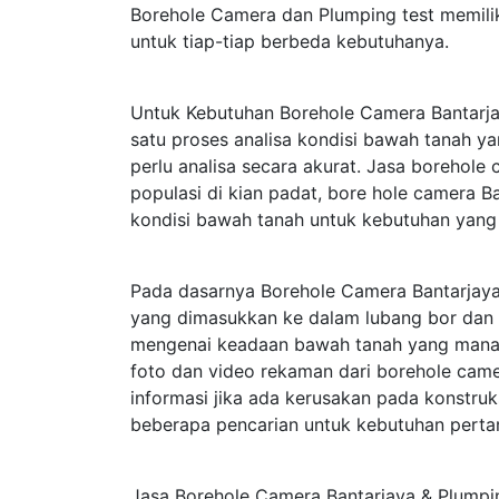
Borehole Camera dan Plumping test memili
untuk tiap-tiap berbeda kebutuhanya.
Untuk Kebutuhan Borehole Camera Bantarja
satu proses analisa kondisi bawah tanah 
perlu analisa secara akurat. Jasa borehole
populasi di kian padat, bore hole camera 
kondisi bawah tanah untuk kebutuhan yang
Pada dasarnya Borehole Camera Bantarjay
yang dimasukkan ke dalam lubang bor dan 
mengenai keadaan bawah tanah yang mana te
foto dan video rekaman dari borehole cam
informasi jika ada kerusakan pada konstru
beberapa pencarian untuk kebutuhan perta
Jasa Borehole Camera Bantarjaya & Plumpin