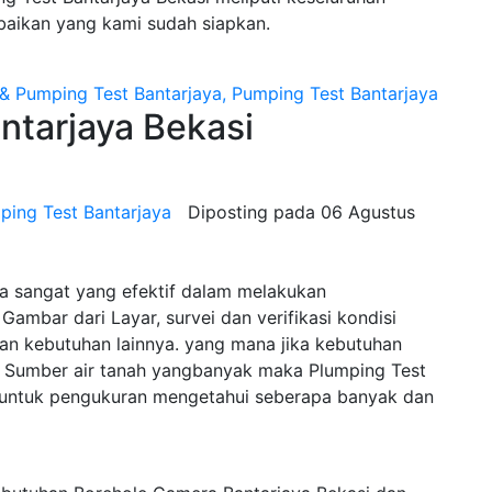
baikan yang kami sudah siapkan.
tarjaya Bekasi
ping Test Bantarjaya
Diposting pada
06 Agustus
a sangat yang efektif dalam melakukan
Gambar dari Layar, survei dan verifikasi kondisi
n kebutuhan lainnya. yang mana jika kebutuhan
Sumber air tanah yangbanyak maka Plumping Test
n untuk pengukuran mengetahui seberapa banyak dan