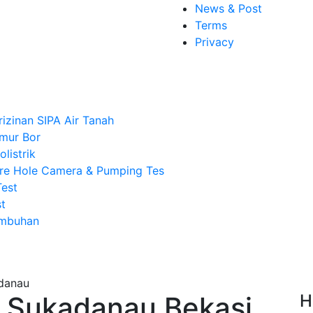
News & Post
Terms
Privacy
rizinan SIPA Air Tanah
mur Bor
listrik
re Hole Camera & Pumping Tes
Test
t
Imbuhan
 Sukadanau Bekasi,
H